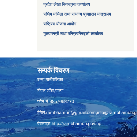
प्रदेश लेखा नियन्त्रक कार्यालय
संघिय मामिला तथा सामान्य प्रशासन मन्त्रालय
राष्ट्रिय योजना आयोग
मुख्यमन्त्री तथा मन्त्रिपरिषद्को कार्यालय
सम्पर्क विवरण
रम्भा गाउँपालिका
पिपल डाँडा,पाल्पा
फोन नं:9857068770
ईमेल:
rambhamun@gmail.com
,
info@rambhamun.g
वेबसाइट:
http://rambhamun.gov.np