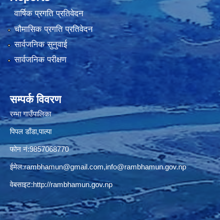
वार्षिक प्रगति प्रतिवेदन
चौमासिक प्रगति प्रतिवेदन
सार्वजनिक सुनुवाई
सार्वजनिक परीक्षण
सम्पर्क विवरण
रम्भा गाउँपालिका
पिपल डाँडा,पाल्पा
फोन नं:9857068770
ईमेल:
rambhamun@gmail.com
,
info@rambhamun.gov.np
वेबसाइट:
http://rambhamun.gov.np