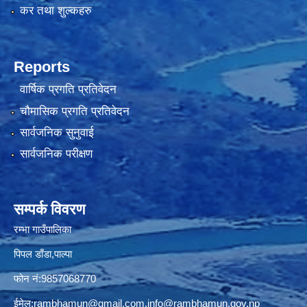
कर तथा शुल्कहरु
Reports
वार्षिक प्रगति प्रतिवेदन
चौमासिक प्रगति प्रतिवेदन
सार्वजनिक सुनुवाई
सार्वजनिक परीक्षण
सम्पर्क विवरण
रम्भा गाउँपालिका
पिपल डाँडा,पाल्पा
फोन नं:9857068770
ईमेल:
rambhamun@gmail.com
,
info@rambhamun.gov.np