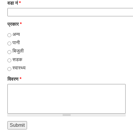
वडा नं
*
प्रकार
*
अन्य
पानी
बिजुली
सडक
स्वास्थ्य
विवरण
*