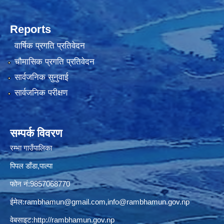
Reports
वार्षिक प्रगति प्रतिवेदन
चौमासिक प्रगति प्रतिवेदन
सार्वजनिक सुनुवाई
सार्वजनिक परीक्षण
सम्पर्क विवरण
रम्भा गाउँपालिका
पिपल डाँडा,पाल्पा
फोन नं:9857068770
ईमेल:
rambhamun@gmail.com
,
info@rambhamun.gov.np
वेबसाइट:
http://rambhamun.gov.np