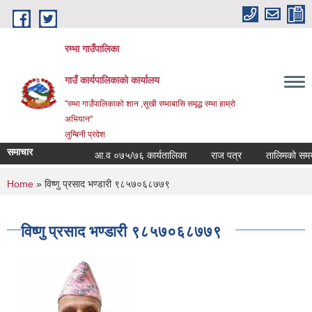
Skip to main content
रम्भा गाउँपालिका
गाउँ कार्यपालिकाको कार्यालय
"रम्भा गाउँपालिकाको शान ,सुखी रम्भाबासि समृद्ध रम्भा हाम्रो
अभियान"
लुम्बिनी प्रदेश
समाचार
आ.व ०७५/७६ कार्यतालिका
राज पत्र
तालिमको समय ता
You are here
Home
» विष्णु प्रसाद भण्डारी ९८५७०६८७७९
विष्णु प्रसाद भण्डारी ९८५७०६८७७९