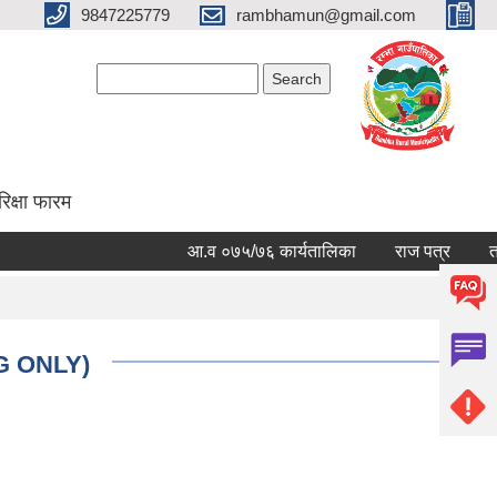
9847225779
rambhamun@gmail.com
Search form
Search
रिक्षा फारम
आ.व ०७५/७६ कार्यतालिका
राज पत्र
तालि
NG ONLY)