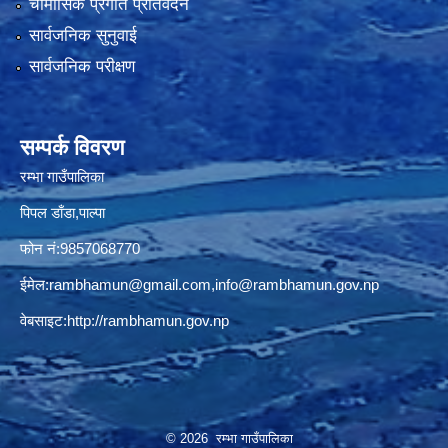
चौमासिक प्रगति प्रतिवेदन
सार्वजनिक सुनुवाई
सार्वजनिक परीक्षण
सम्पर्क विवरण
रम्भा गाउँपालिका
पिपल डाँडा,पाल्पा
फोन नं:9857068770
ईमेल:
rambhamun@gmail.com
,
info@rambhamun.gov.np
वेबसाइट:
http://rambhamun.gov.np
© 2026 रम्भा गाउँपालिका